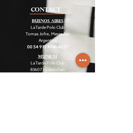
CONTACT
Buenos Aires
La Tarde Polo Club
Tomas Jofre, Mercedes
Argentina
00 54 9 11 4986-4527
MUNICH
La Tarde Polo Club
83607 Holzkirchen
Germany
00 49 172 86 00431
STAY IN TOUCH WITH US
Email
*