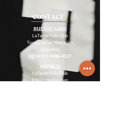
CONTACT
Buenos Aires
La Tarde Polo Club
Tomas Jofre, Mercedes
Argentina
00 54 9 11 4986-4527
MUNICH
La Tarde Polo Club
83607 Holzkirchen
Germany
00 49 172 86 00431
STAY IN TOUCH WITH US
Email
*